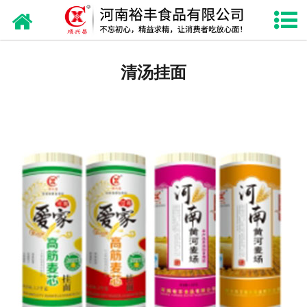
网站首页
热干面
清汤挂面
刀削面
挂面
儿童面
面粉
糯米粉
礼品箱包装