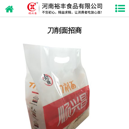
网站首页
热干面
刀削面招商
刀削面
挂面
儿童面
面粉
糯米粉
礼品箱包装